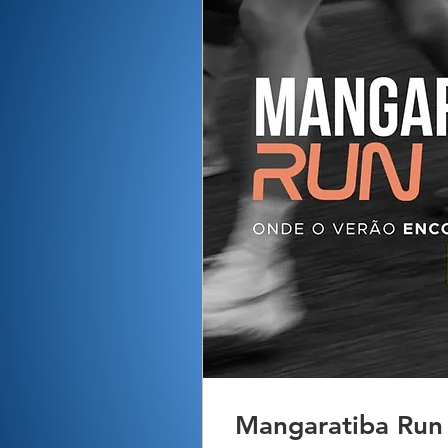
Mangaratiba Run