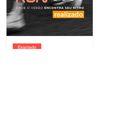
Esgotado
Mangaratiba Run 2026
dom., 08 de mar.
Informações
Sobre nós
Termo de Uso
Política de Privacidade